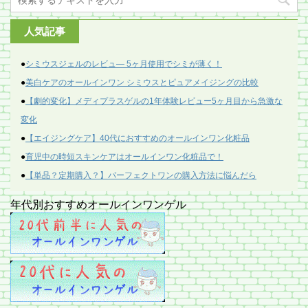
人気記事
●
シミウスジェルのレビュ― 5ヶ月使用でシミが薄く！
●
美白ケアのオールインワン シミウスとピュアメイジングの比較
●
【劇的変化】メディプラスゲルの1年体験レビュー5ヶ月目から急激な
変化
●
【エイジングケア】40代におすすめのオールインワン化粧品
●
育児中の時短スキンケアはオールインワン化粧品で！
●
【単品？定期購入？】パーフェクトワンの購入方法に悩んだら
年代別おすすめオールインワンゲル