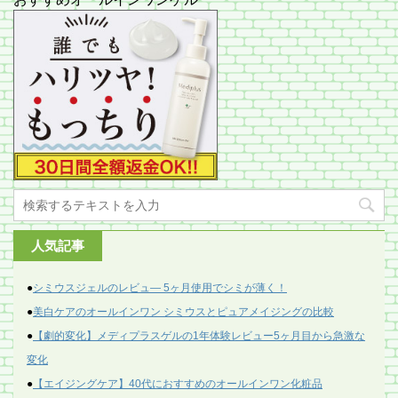
人気記事
●
シミウスジェルのレビュ― 5ヶ月使用でシミが薄く！
●
美白ケアのオールインワン シミウスとピュアメイジングの比較
●
【劇的変化】メディプラスゲルの1年体験レビュー5ヶ月目から急激な
変化
●
【エイジングケア】40代におすすめのオールインワン化粧品