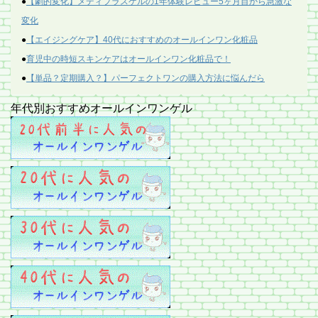
●
【劇的変化】メディプラスゲルの1年体験レビュー5ヶ月目から急激な
変化
●
【エイジングケア】40代におすすめのオールインワン化粧品
●
育児中の時短スキンケアはオールインワン化粧品で！
●
【単品？定期購入？】パーフェクトワンの購入方法に悩んだら
年代別おすすめオールインワンゲル