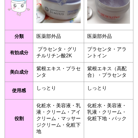
分類
医薬部外品
医薬部外品
プラセンタ・グリ
プラセンタ・アラ
有効成分
チルリチン酸2K
ントイン
紫根エキス・プラセ
紫根エキス（高配
美白成分
ンタ
合）・プラセンタ
しっとり
しっとり
使用感
化粧水・美容液・乳
化粧水・美容液・
液・クリーム・アイ
乳液・クリーム・
役割
クリーム・マッサー
化粧下地・パック
ジクリーム・化粧下
地