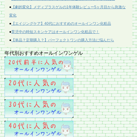
●
【劇的変化】メディプラスゲルの1年体験レビュー5ヶ月目から急激な
変化
●
【エイジングケア】40代におすすめのオールインワン化粧品
●
育児中の時短スキンケアはオールインワン化粧品で！
●
【単品？定期購入？】パーフェクトワンの購入方法に悩んだら
年代別おすすめオールインワンゲル