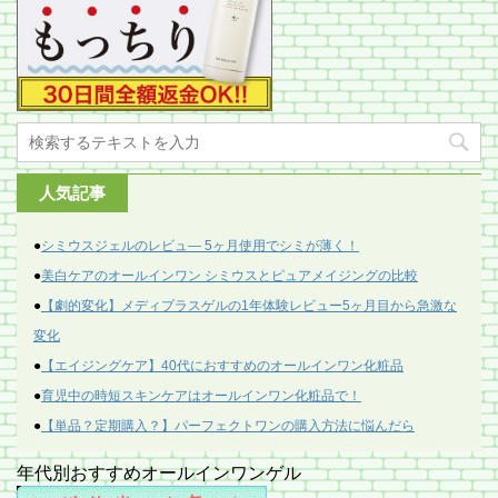
人気記事
●
シミウスジェルのレビュ― 5ヶ月使用でシミが薄く！
●
美白ケアのオールインワン シミウスとピュアメイジングの比較
●
【劇的変化】メディプラスゲルの1年体験レビュー5ヶ月目から急激な
変化
●
【エイジングケア】40代におすすめのオールインワン化粧品
●
育児中の時短スキンケアはオールインワン化粧品で！
●
【単品？定期購入？】パーフェクトワンの購入方法に悩んだら
年代別おすすめオールインワンゲル