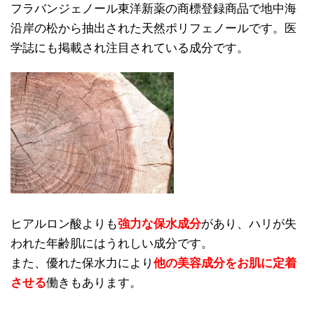
フラバンジェノール東洋新薬の商標登録商品で地中海
沿岸の松から抽出された天然ポリフェノールです。医
学誌にも掲載され注目されている成分です。
ヒアルロン酸よりも
強力な保水成分
があり、ハリが失
われた年齢肌にはうれしい成分です。
また、優れた保水力により
他の美容成分をお肌に定着
させる
働きもあります。